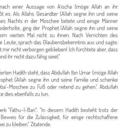
h einer Aussage von A`ischa (möge Allah an ihr
ißt es: Als Allahs Gesandter (Allah segne ihn und seine
nes Nachts in der Moschee betete und einige Männer
derholte, ging der Prophet (Allah segne ihn und seine
im vierten Mal nicht zu ihnen. Nach Verrichten des
e Leute, sprach das Glaubensbekenntnis aus und sagte:
mir nicht verborgen geblieben! Ich fürchtete aber, dass
nd ihr nicht dazu fähig seiet."
rten Hadith steht, dass Abdullah Ibn Umar (möge Allah
Prophet (Allah segne ihn und seine Familie und schenke
uba´-Moschee zu Fuß oder reitend zu gehen." Abdullah
e dies ebenfalls zu tun.
"Fathu-l-Bari": "In diesem Hadith besteht trotz der
Beweis für die Zulässigkeit, für einige rechtschaffene
 zu bleiben." Zitatende.