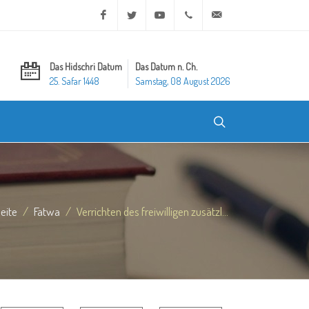
Facebook
Twitter
Youtube
+20 2 25970400
ask@dar-alifta.org
Das Hidschri Datum
Das Datum n. Ch.
25. Safar 1448
Samstag, 08 August 2026
seite
Fatwa
Verrichten des freiwilligen zusätzl...