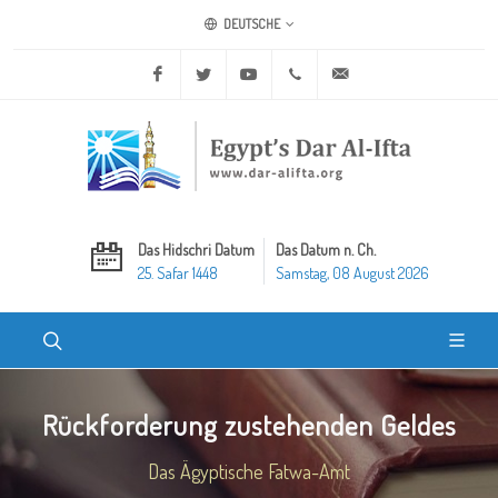
DEUTSCHE
Facebook
Twitter
Youtube
+20 2 25970400
ask@dar-alifta.org
Das Hidschri Datum
Das Datum n. Ch.
25. Safar 1448
Samstag, 08 August 2026
Rückforderung zustehenden Geldes
Das Ägyptische Fatwa-Amt