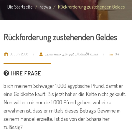
Die Startseite
Fatwa
Rückforderung zustehenden Geldes
Rückforderung zustehenden Geldes
30 Juni 2005
فضيلة الأستاذ الدكتور علي جمعة محمد
314
IHRE FRAGE
b ich meinem Schwager 1.000 ägyptische Pfund, damit er
eine Goldkette kauft. Bis jetzt hat er die Kette nicht gekauft.
Nun will er mir nur die 1.000 Pfund geben, wobei zu
erwähnen ist, dass er mittels dieses Betrags Gewinne in
seinem Handel erzielte. Ist das von der Scharia her
zulässig?