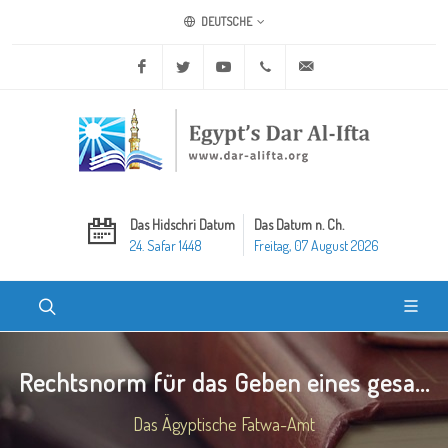
DEUTSCHE
Facebook
Twitter
Youtube
+20 2 25970400
ask@dar-alifta.org
Das Hidschri Datum
Das Datum n. Ch.
24. Safar 1448
Freitag, 07 August 2026
Rechtsnorm für das Geben eines gesa...
Das Ägyptische Fatwa-Amt