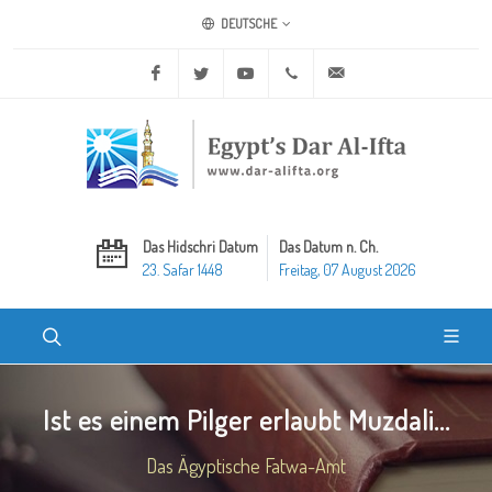
DEUTSCHE
Facebook
Twitter
Youtube
+20 2 25970400
ask@dar-alifta.org
Das Hidschri Datum
Das Datum n. Ch.
23. Safar 1448
Freitag, 07 August 2026
Ist es einem Pilger erlaubt Muzdali...
Das Ägyptische Fatwa-Amt