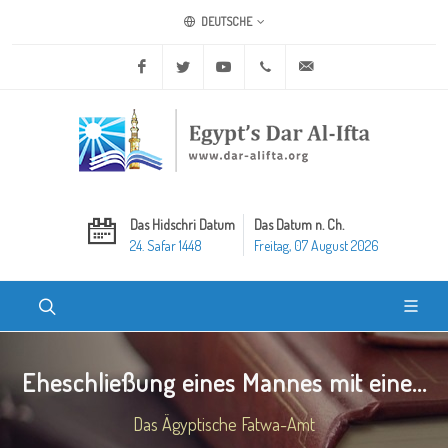
DEUTSCHE
Facebook
Twitter
Youtube
+20 2 25970400
ask@dar-alifta.org
Das Hidschri Datum
Das Datum n. Ch.
24. Safar 1448
Freitag, 07 August 2026
Eheschließung eines Mannes mit eine...
Das Ägyptische Fatwa-Amt