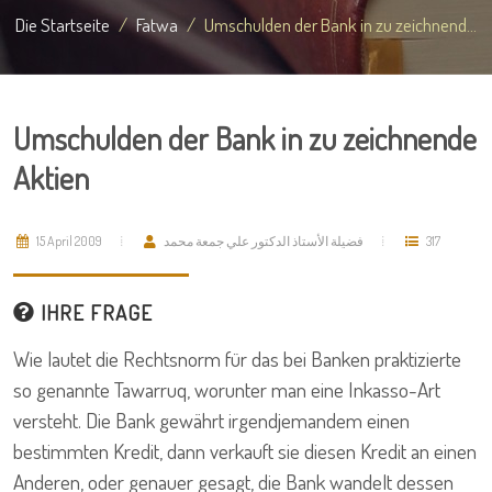
Die Startseite
Fatwa
Umschulden der Bank in zu zeichnend...
Umschulden der Bank in zu zeichnende
Aktien
15 April 2009
فضيلة الأستاذ الدكتور علي جمعة محمد
317
IHRE FRAGE
Wie lautet die Rechtsnorm für das bei Banken praktizierte
so genannte Tawarruq, worunter man eine Inkasso-Art
versteht. Die Bank gewährt irgendjemandem einen
bestimmten Kredit, dann verkauft sie diesen Kredit an einen
Anderen, oder genauer gesagt, die Bank wandelt dessen