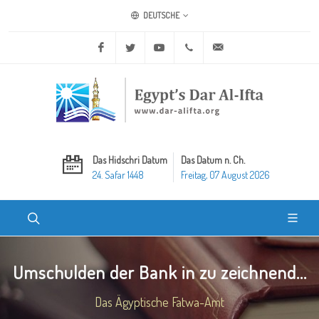
DEUTSCHE
Facebook
Twitter
Youtube
+20 2 25970400
ask@dar-alifta.org
Das Hidschri Datum
Das Datum n. Ch.
24. Safar 1448
Freitag, 07 August 2026
Umschulden der Bank in zu zeichnend...
Das Ägyptische Fatwa-Amt