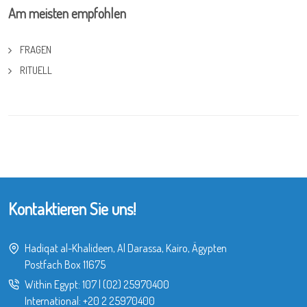
Am meisten empfohlen
FRAGEN
RITUELL
Kontaktieren Sie uns!
Hadiqat al-Khalideen, Al Darassa, Kairo, Ägypten
Postfach Box 11675
Within Egypt:
107
|
(02) 25970400
International:
+20 2 25970400