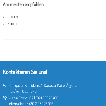
Am meisten empfohlen
FRAGEN
RITUELL
Kontaktieren Sie uns!
Hadiqat al-Khalideen, Al Darassa, Kairo, Ägypten
Postfach Box 11675
Within Egypt:
107
|
(02) 25970400
International:
+20 2 25970400