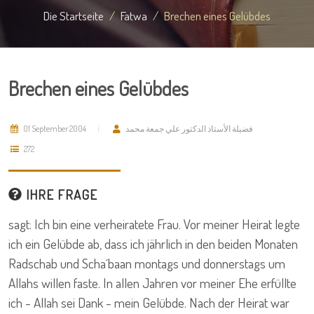
Die Startseite
Fatwa
Brechen eines Gelübdes
Brechen eines Gelübdes
01 September 2004
فضيلة الأستاذ الدكتور علي جمعة محمد
272
IHRE FRAGE
sagt: Ich bin eine verheiratete Frau. Vor meiner Heirat legte
ich ein Gelübde ab, dass ich jährlich in den beiden Monaten
Radschab und Scha´baan montags und donnerstags um
Allahs willen faste. In allen Jahren vor meiner Ehe erfüllte
ich - Allah sei Dank - mein Gelübde. Nach der Heirat war