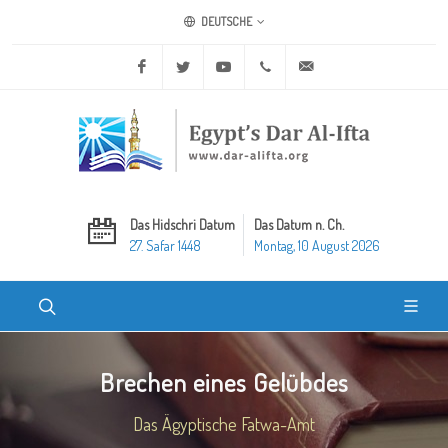
DEUTSCHE
Facebook
Twitter
Youtube
+20 2 25970400
ask@dar-alifta.org
Das Hidschri Datum
Das Datum n. Ch.
27. Safar 1448
Montag, 10 August 2026
Brechen eines Gelübdes
Das Ägyptische Fatwa-Amt