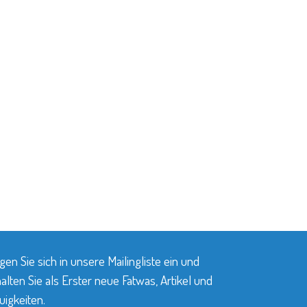
gen Sie sich in unsere Mailingliste ein und
alten Sie als Erster neue Fatwas, Artikel und
igkeiten.