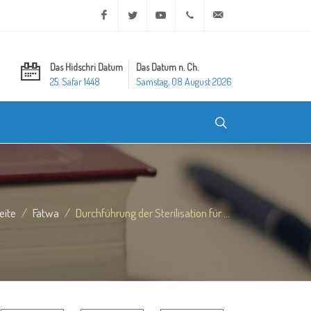
Facebook
Twitter
Youtube
+20 2 25970400
ask@dar-alifta.org
Das Hidschri Datum
Das Datum n. Ch.
25. Safar 1448
Samstag, 08 August 2026
eite
Fatwa
Durchführung der Sterilisation für ...