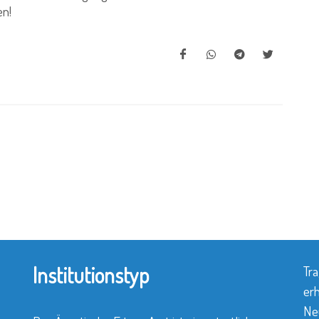
en!
Institutionstyp
Tra
erh
Neu