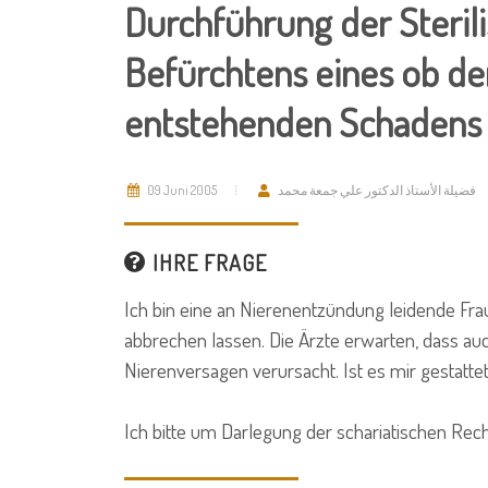
Durchführung der Sterilis
Befürchtens eines ob d
entstehenden Schadens
09 Juni 2005
فضيلة الأستاذ الدكتور علي جمعة محمد
IHRE FRAGE
Ich bin eine an Nierenentzündung leidende Fr
abbrechen lassen. Die Ärzte erwarten, dass a
Nierenversagen verursacht. Ist es mir gestattet
Ich bitte um Darlegung der schariatischen Rec