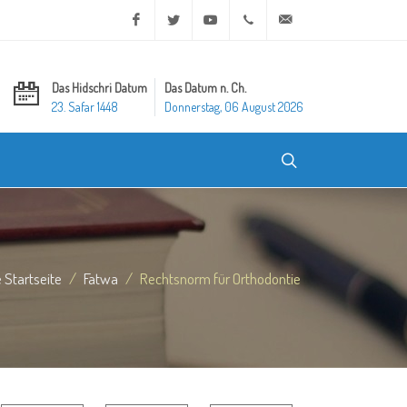
Facebook
Twitter
Youtube
+20 2 25970400
ask@dar-alifta.org
Das Hidschri Datum
Das Datum n. Ch.
23. Safar 1448
Donnerstag, 06 August 2026
e Startseite
Fatwa
Rechtsnorm für Orthodontie