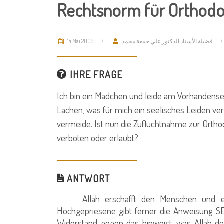
Rechtsnorm für Orthodo
14 Mai 2009
فضيلة الأستاذ الدكتور علي جمعة محمد
IHRE FRAGE
Ich bin ein Mädchen und leide am Vorhandens
Lachen, was für mich ein seelisches Leiden v
vermeide. Ist nun die Zufluchtnahme zur Ortho
verboten oder erlaubt?
ANTWORT
Allah erschafft den Menschen und ehr
Hochgepriesene gibt ferner die Anweisung SE
Widerstand gegen das hinweist, was Allah d