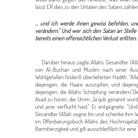
lässt ER dies zu den Untaten des Satans zählen
... und ich werde ihnen gewiss befehlen, u
verändern." Und wer sich den Satan an Stelle
bereits einen offensichtlichen Verlust erlitten.
(Sure 4, V
Darüber hinaus sagte Allahs Gesandter (All
von Al-Buchari und Muslim nach einer Au
Wohlgefallen finden!) überlieferten Hadith: "Al
diejenigen, die Haare auszupfen, und diejen
diejenigen, die Allahs Schöpfung verändern
Asad zu hören, die Umm Ja´qub genannt wurde.
und jene verflucht hast." Er entgegnete: "Und
Gesandter (Allah segne ihn und schenke ihm Wo
im Offenbarungsbuch Allahs des Hochmajetäti
Barmherzigkeit und gilt ausschließlich für eine