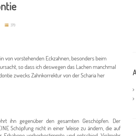
ntie
379
ein von vorstehenden Eckzahnen, besonders beim
erursacht, so dass ich deswegen das Lachen manchmal
A
dontie zwecks Zahnkorrektur von der Scharia her
t ihn gegenüber den gesamten Geschöpfen. Der
INE Schöpfung nicht in einer Weise zu ändern, die auf
er Erhabene vorherbestimmte und entschied. Vielmehr