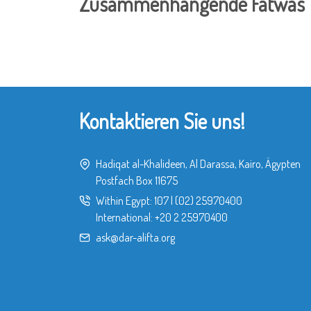
Zusammenhängende Fatwas
Kontaktieren Sie uns!
Hadiqat al-Khalideen, Al Darassa, Kairo, Ägypten
Postfach Box 11675
Within Egypt:
107
|
(02) 25970400
International:
+20 2 25970400
ask@dar-alifta.org