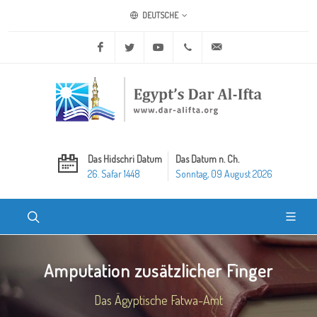
DEUTSCHE
Facebook
Twitter
Youtube
+20 2 25970400
ask@dar-alifta.org
Das Hidschri Datum
Das Datum n. Ch.
26. Safar 1448
Sonntag, 09 August 2026
Amputation zusätzlicher Finger
Das Ägyptische Fatwa-Amt