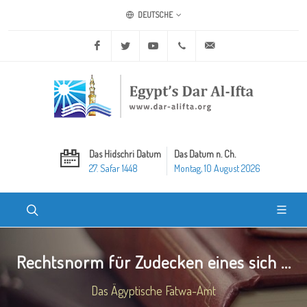
DEUTSCHE
Facebook
Twitter
Youtube
+20 2 25970400
ask@dar-alifta.org
Das Hidschri Datum
Das Datum n. Ch.
27. Safar 1448
Montag, 10 August 2026
Rechtsnorm für Zudecken eines sich ...
Das Ägyptische Fatwa-Amt