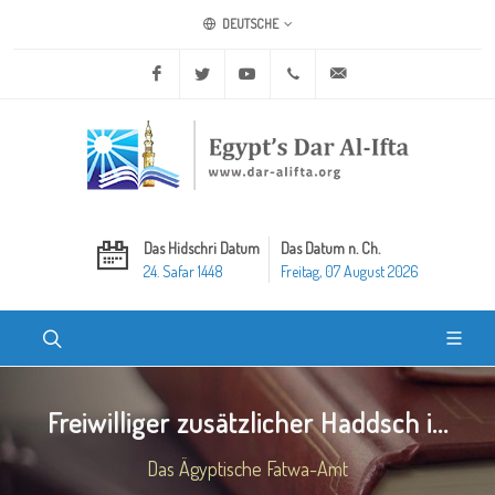
DEUTSCHE
Facebook
Twitter
Youtube
+20 2 25970400
ask@dar-alifta.org
Das Hidschri Datum
Das Datum n. Ch.
24. Safar 1448
Freitag, 07 August 2026
Freiwilliger zusätzlicher Haddsch i...
Das Ägyptische Fatwa-Amt