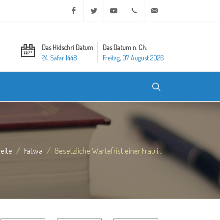
Facebook
Twitter
Youtube
+20 2 25970400
ask@dar-alifta.org
Das Hidschri Datum
Das Datum n. Ch.
24. Safar 1448
Freitag, 07 August 2026
seite
Fatwa
Gesetzliche Wartefrist einer Frau i...