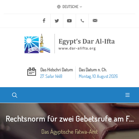
DEUTSCHE
Facebook
Twitter
Youtube
+20 2 25970400
ask@dar-alifta.org
Das Hidschri Datum
Das Datum n. Ch.
27. Safar 1448
Montag, 10 August 2026
Rechtsnorm für zwei Gebetsrufe am F...
Das Ägyptische Fatwa-Amt