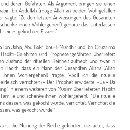
´i und deren Gefährten. Als Argument bringen sie einen
bir Ibn Abdullah (möge Allah an beiden Wohlgefallen
eser sagte: "Zu den letzten Anweisungen des Gesandten
d schenke ihnen Wohlergehen!) gehörte das Unterlassen
hr eines gekochten Essens."
 Ibn Jahja, Abu Bakr Ibnu-l-Mundhir und Ibn Chuzaima
 Hadith-Gelehrten und Prophetengefährten überliefert
n Zustand der rituellen Reinheit aufhebt, und zwar in
n Hadith, dass ein Mann den Gesandten Allahs (Allah
hnen Wohlergehen!) fragte: "«Soll ich die rituelle
leisch verrichten?» Der Prophet erwiderte: «Ja!» Da
ung." In einem weiteren von Muslim überlieferten Hadith
Familie und schenke ihnen Wohlergehen!): "Die rituelle
 dessen, was gekocht wurde, verrichtet. Verrichtet die
ssen, was gekocht wurde!"
ist die Meinung der Rechtsgelehrten, die lautet, dass