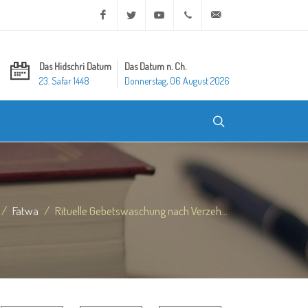
Facebook
Twitter
Youtube
+20 2 25970400
ask@dar-alifta.org
Das Hidschri Datum
Das Datum n. Ch.
23. Safar 1448
Donnerstag, 06 August 2026
Fatwa
Rituelle Gebetswaschung nach Verzeh...