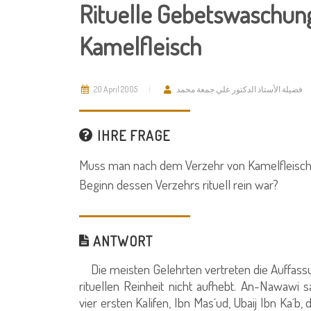
Rituelle Gebetswaschun
Kamelfleisch
20 April 2005
فضيلة الأستاذ الدكتور علي جمعة محمد
IHRE FRAGE
Muss man nach dem Verzehr von Kamelfleisch 
Beginn dessen Verzehrs rituell rein war?
ANTWORT
Die meisten Gelehrten vertreten die Auffassu
rituellen Reinheit nicht aufhebt. An-Nawawi sa
vier ersten Kalifen, Ibn Mas´ud, Ubaij Ibn Ka´