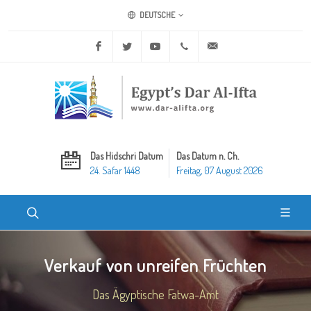
DEUTSCHE
Facebook
Twitter
Youtube
+20 2 25970400
ask@dar-alifta.org
Das Hidschri Datum
Das Datum n. Ch.
24. Safar 1448
Freitag, 07 August 2026
Verkauf von unreifen Früchten
Das Ägyptische Fatwa-Amt