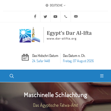
DEUTSCHE
Facebook
Twitter
Youtube
+20 2 25970400
ask@dar-alifta.org
Das Hidschri Datum
Das Datum n. Ch.
24. Safar 1448
Freitag, 07 August 2026
Maschinelle Schlachtung
Das Ägyptische Fatwa-Amt