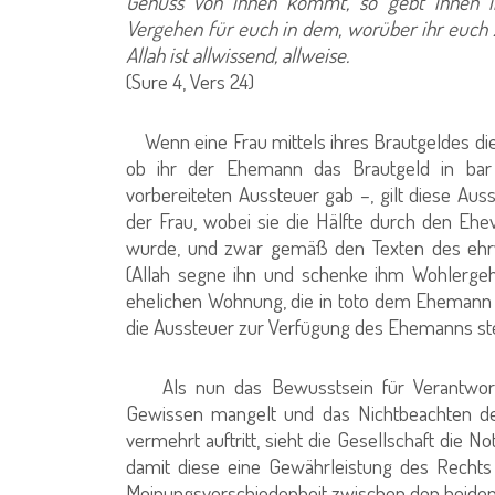
Genuss von ihnen kommt, so gebt ihnen ihr
Vergehen für euch in dem, worüber ihr euch zu
Allah ist allwissend, allweise.
(Sure 4, Vers 24)
Wenn eine Frau mittels ihres Brautgeldes die
ob ihr der Ehemann das Brautgeld in ba
vorbereiteten Aussteuer gab –, gilt diese Aus
der Frau, wobei sie die Hälfte durch den Eheve
wurde, und zwar gemäß den Texten des ehr
(Allah segne ihn und schenke ihm Wohlergehe
ehelichen Wohnung, die in toto dem Ehemann 
die Aussteuer zur Verfügung des Ehemanns st
Als nun das Bewusstsein für Verantwort
Gewissen mangelt und das Nichtbeachten de
vermehrt auftritt, sieht die Gesellschaft die 
damit diese eine Gewährleistung des Rechts 
Meinungsverschiedenheit zwischen den beiden 