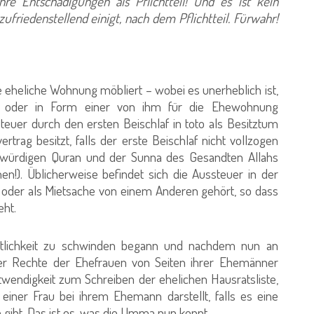
e Entschädigungen als Pflichtteil! Und es ist kein
friedenstellend einigt, nach dem Pflichtteil. Fürwahr!
 eheliche Wohnung möbliert – wobei es unerheblich ist,
r oder in Form einer von ihm für die Ehewohnung
steuer durch den ersten Beischlaf in toto als Besitztum
rtrag besitzt, falls der erste Beischlaf nicht vollzogen
würdigen Quran und der Sunna des Gesandten Allahs
n!). Üblicherweise befindet sich die Aussteuer in der
oder als Mietsache von einem Anderen gehört, so dass
eht.
lichkeit zu schwinden begann und nachdem nun an
r Rechte der Ehefrauen von Seiten ihrer Ehemänner
Notwendigkeit zum Schreiben der ehelichen Hausratsliste,
einer Frau bei ihrem Ehemann darstellt, falls es eine
gibt. Das ist es, was die Umma nun kennt.