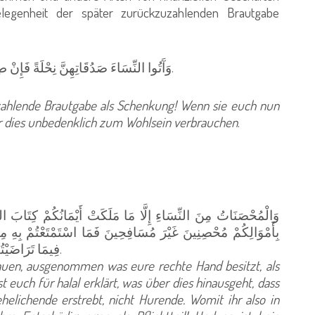
legenheit der später zurückzuzahlenden Brautgabe
وَآَتُوا النِّسَاءَ صَدُقَاتِهِنَّ نِحْلَةً فَإِنْ طِبْنَ لَكُمْ عَنْ شَيْءٍ مِنْهُ نَفْسًا فَكُلُوهُ هَنِيئًا مَرِيئًا.
ahlende Brautgabe als Schenkung! Wenn sie euch nun
ihr dies unbedenklich zum Wohlsein verbrauchen
.
وَالْمُحْصَنَاتُ مِنَ النِّسَاءِ إِلَّا مَا مَلَكَتْ أَيْمَانُكُمْ كِتَابَ اللَّ
بِأَمْوَالِكُمْ مُحْصِنِينَ غَيْرَ مُسَافِحِينَ فَمَا اسْتَمْتَعْتُمْ بِهِ مِنْ
فِيمَا تَرَاضَيْتُمْ بِهِ مِنْ بَعْدِ الْفَرِيضَةِ إِنَّ اللَّهَ كَانَ عَلِيمًا حَكِيمًا.
rauen, ausgenommen was eure rechte Hand besitzt, als
t euch für halal erklärt, was über dies hinausgeht, dass
elichende erstrebt, nicht Hurende. Womit ihr also in