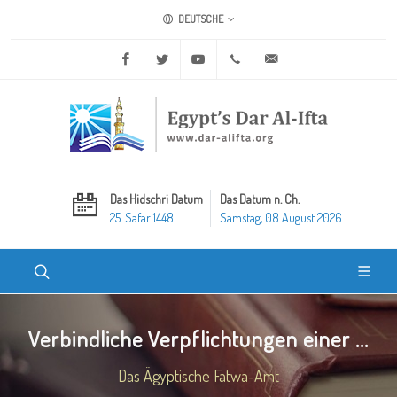
DEUTSCHE
Facebook
Twitter
Youtube
+20 2 25970400
ask@dar-alifta.org
Das Hidschri Datum
Das Datum n. Ch.
25. Safar 1448
Samstag, 08 August 2026
Verbindliche Verpflichtungen einer ...
Das Ägyptische Fatwa-Amt