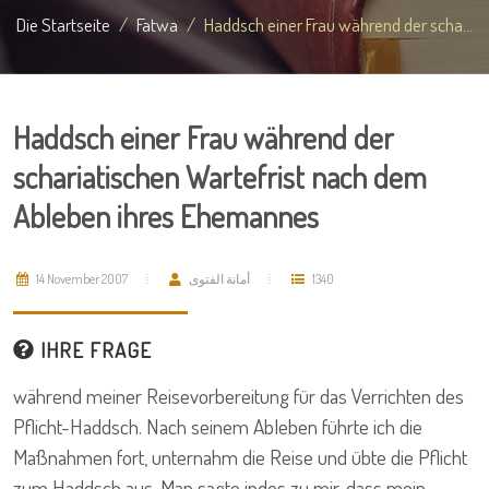
Die Startseite
Fatwa
Haddsch einer Frau während der scha...
Haddsch einer Frau während der
schariatischen Wartefrist nach dem
Ableben ihres Ehemannes
14 November 2007
أمانة الفتوى
1340
IHRE FRAGE
während meiner Reisevorbereitung für das Verrichten des
Pflicht-Haddsch. Nach seinem Ableben führte ich die
Maßnahmen fort, unternahm die Reise und übte die Pflicht
zum Haddsch aus. Man sagte indes zu mir, dass mein