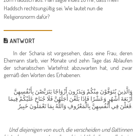
Haddsch rechtsungültig sei. Wie lautet nun die
Religionsnorm dafür?
ANTWORT
In der Scharia ist vorgesehen, dass eine Frau, deren
Ehemann starb, vier Monate und zehn Tage das Ablaufen
der schariatischen Wartefrist abzuwarten hat, und zwar
gemäß den Worten des Erhabenen:
وَالَّذِينَ يُتَوَفَّوْنَ مِنْكُمْ وَيَذَرُونَ أَزْوَاجًا يَتَرَبَّصْنَ بِأَنْفُسِهِنَّ
أَرْبَعَةَ أَشْهُرٍ وَعَشْرًا فَإِذَا بَلَغْنَ أَجَلَهُنَّ فَلَا جُنَاحَ عَلَيْكُمْ فِيمَا
فَعَلْنَ فِي أَنْفُسِهِنَّ بِالْمَعْرُوفِ وَاللَّهُ بِمَا تَعْمَلُونَ خَبِيرٌ.
Und diejenigen von euch, die verscheiden und Gattinnen