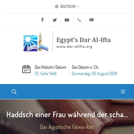
DEUTSCHE
Facebook
Twitter
Youtube
+20 2 25970400
ask@dar-alifta.org
Das Hidschri Datum
Das Datum n. Ch.
23. Safar 1448
Donnerstag, 06 August 2026
Haddsch einer Frau während der scha...
Das Ägyptische Fatwa-Amt