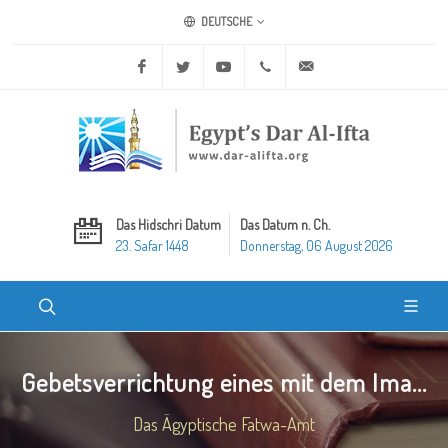
DEUTSCHE
Facebook
Twitter
Youtube
+20 2 25970400
ask@dar-alifta.org
Das Hidschri Datum
Das Datum n. Ch.
23. Safar 1448
Donnerstag, 06 August 2026
Gebetsverrichtung eines mit dem Ima...
Das Ägyptische Fatwa-Amt