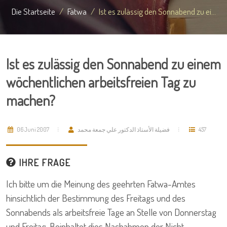
Die Startseite
Fatwa
Ist es zulässig den Sonnabend zu ei...
Ist es zulässig den Sonnabend zu einem
wöchentlichen arbeitsfreien Tag zu
machen?
06 Juni 2007
فضيلة الأستاذ الدكتور علي جمعة محمد
457
IHRE FRAGE
Ich bitte um die Meinung des geehrten Fatwa-Amtes
hinsichtlich der Bestimmung des Freitags und des
Sonnabends als arbeitsfreie Tage an Stelle von Donnerstag
und Freitag. Beinhaltet dies Nachahmen der Nicht-