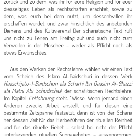
zurück und zu dem, was ihr für eure Religion und für euer
diesseitiges Leben als rechtschaffen erachtet, sowie zu
dem, was euch bei dem nutzt, um dessentwillen ihr
erschaffen wurdet, und zwar hinsichtlich des anbetenden
Dienens und des Kultivierens! Der schariatische Text ruft
uns nicht zu Ferien am Freitag auf und auch nicht zum
Verweilen in der Moschee – weder als Pflicht noch als
etwas Erwünschtes.
Aus den Werken der Rechtslehre wählen wir einen Text
vom Scheich des Islam Al-Baidschuri in dessen Werk
Haaschijatu-l-Baidschuri ala Scharhi Ibn Qaasim Al-Ghazzi
ala Matni Abi Schudschaa
´ der schafiitischen Rechtslehre.
Im Kapitel
Entlohnung
steht: "Wisse: Wenn jemand einen
Anderen zwecks Arbeit anstellt und für diesen eine
bestimmte Zeitspanne festsetzt, dann ist von der Scharia
her dessen Zeit für das Herbeiführen der rituellen Reinheit
und für das rituelle Gebet – selbst bei nicht der Pflicht
unterliegenden rituellen Sunnagebeten – ausgenommen,