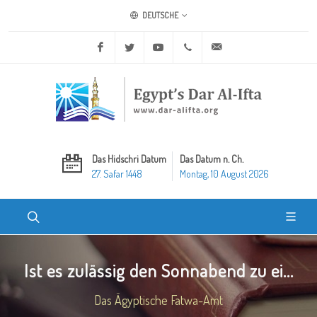
DEUTSCHE
Facebook
Twitter
Youtube
+20 2 25970400
ask@dar-alifta.org
Das Hidschri Datum
Das Datum n. Ch.
27. Safar 1448
Montag, 10 August 2026
Ist es zulässig den Sonnabend zu ei...
Das Ägyptische Fatwa-Amt