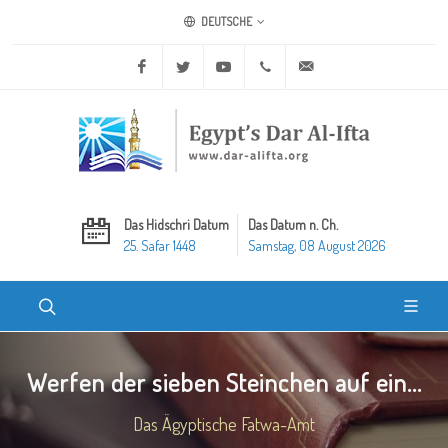
DEUTSCHE
Facebook
Twitter
Youtube
+20 2 25970400
ask@dar-alifta.org
Das Hidschri Datum
Das Datum n. Ch.
25. Safar 1448
Samstag, 08 August 2026
Werfen der sieben Steinchen auf ein...
Das Ägyptische Fatwa-Amt