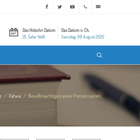
Facebook
Twitter
Youtube
+20 2 25970400
ask@dar-alifta.org
Das Hidschri Datum
Das Datum n. Ch.
25. Safar 1448
Samstag, 08 August 2026
e
Fatwa
Bevollmächtigen einer Person seiten...