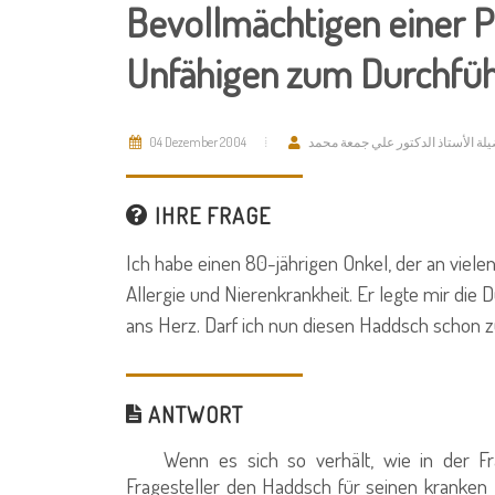
Bevollmächtigen einer P
Unfähigen zum Durchfüh
04 Dezember 2004
لة الأستاذ الدكتور علي جمعة محمد
IHRE FRAGE
Ich habe einen 80-jährigen Onkel, der an vielen
Allergie und Nierenkrankheit. Er legte mir di
ans Herz. Darf ich nun diesen Haddsch schon 
ANTWORT
Wenn es sich so verhält, wie in der Frage
Fragesteller den Haddsch für seinen kranken O