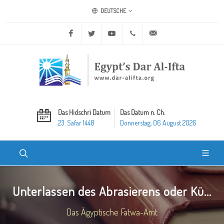
DEUTSCHE
Facebook
Twitter
Youtube
+20 2 25970400
ask@dar-alifta.org
Das Hidschri Datum
Das Datum n. Ch.
23. Safar 1448
Donnerstag, 06 August 2026
Unterlassen des Abrasierens oder Kü...
Das Ägyptische Fatwa-Amt