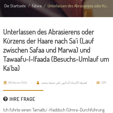
Die Startseite
Fatwa
Unterlassen des Abrasierens oder Kü...
Unterlassen des Abrasierens oder
Kürzens der Haare nach Sa´i (Lauf
zwischen Safaa und Marwa) und
Tawaafu-l-Ifaada (Besuchs-Umlauf um
Ka´ba)
28 Februar 2004
فضيلة الأستاذ الدكتور علي جمعة محمد
1579
IHRE FRAGE
Ich führte einen Tamattu´-Haddsch (Umra-Durchführung