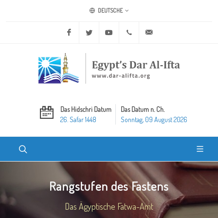
DEUTSCHE
Facebook
Twitter
Youtube
+20 2 25970400
ask@dar-alifta.org
Das Hidschri Datum
Das Datum n. Ch.
26. Safar 1448
Sonntag, 09 August 2026
Rangstufen des Fastens
Das Ägyptische Fatwa-Amt