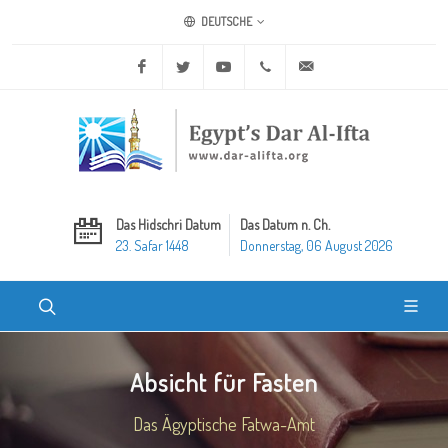
DEUTSCHE
Facebook
Twitter
Youtube
+20 2 25970400
ask@dar-alifta.org
Das Hidschri Datum
Das Datum n. Ch.
23. Safar 1448
Donnerstag, 06 August 2026
Absicht für Fasten
Das Ägyptische Fatwa-Amt