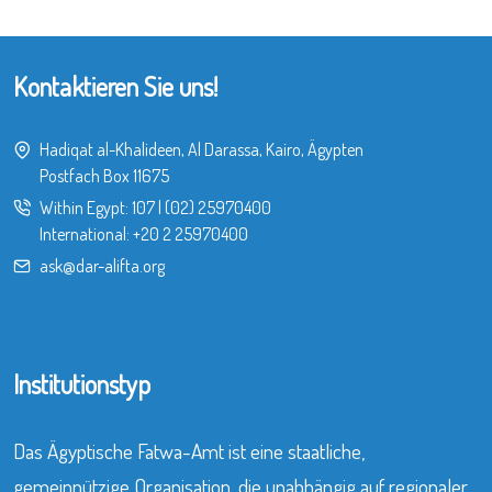
Kontaktieren Sie uns!
Hadiqat al-Khalideen, Al Darassa, Kairo, Ägypten
Postfach Box 11675
Within Egypt:
107
|
(02) 25970400
International:
+20 2 25970400
ask@dar-alifta.org
Institutionstyp
Das Ägyptische Fatwa-Amt ist eine staatliche,
gemeinnützige Organisation, die unabhängig auf regionaler,