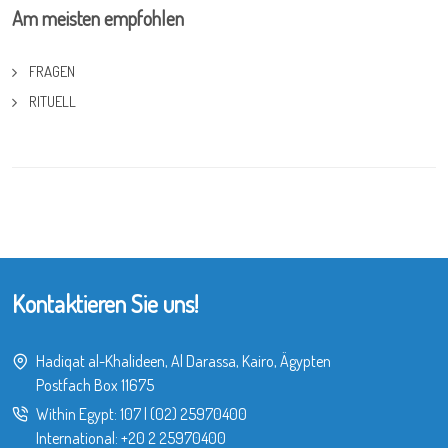
Am meisten empfohlen
FRAGEN
RITUELL
Kontaktieren Sie uns!
Hadiqat al-Khalideen, Al Darassa, Kairo, Ägypten
Postfach Box 11675
Within Egypt:
107
|
(02) 25970400
International:
+20 2 25970400