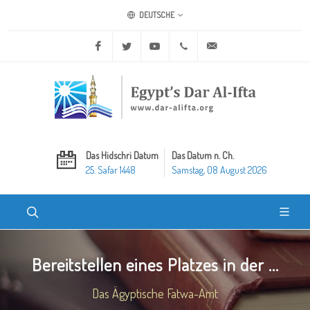
DEUTSCHE
Facebook
Twitter
Youtube
+20 2 25970400
ask@dar-alifta.org
Das Hidschri Datum
Das Datum n. Ch.
25. Safar 1448
Samstag, 08 August 2026
Bereitstellen eines Platzes in der ...
Das Ägyptische Fatwa-Amt