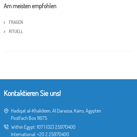
Am meisten empfohlen
FRAGEN
RITUELL
Kontaktieren Sie uns!
Hadiqat al-Khalideen, Al Darassa, Kairo, Ägypten
Postfach Box 11675
Within Egypt:
107
|
(02) 25970400
International:
+20 2 25970400