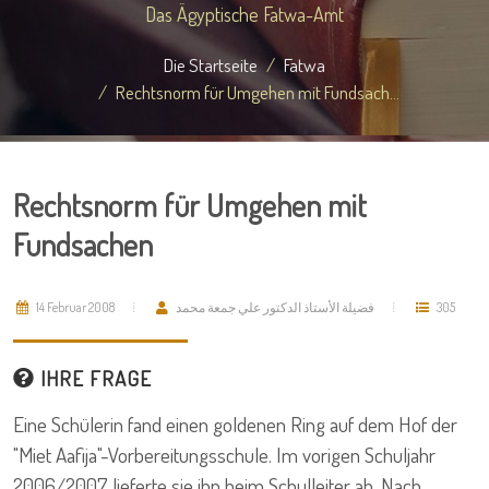
Das Ägyptische Fatwa-Amt
Die Startseite
Fatwa
Rechtsnorm für Umgehen mit Fundsach...
Rechtsnorm für Umgehen mit
Fundsachen
14 Februar 2008
فضيلة الأستاذ الدكتور علي جمعة محمد
305
IHRE FRAGE
Eine Schülerin fand einen goldenen Ring auf dem Hof der
"Miet Aafija"-Vorbereitungsschule. Im vorigen Schuljahr
2006/2007 lieferte sie ihn beim Schulleiter ab. Nach