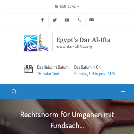
DEUTSCHE
Facebook
Twitter
Youtube
+20 2 25970400
ask@dar-alifta.org
Das Hidschri Datum
Das Datum n. Ch.
26. Safar 1448
Sonntag, 09 August 2026
Rechtsnorm für Umgehen mit
Fundsach...