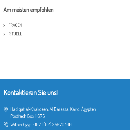
Am meisten empfohlen
FRAGEN
RITUELL
Kontaktieren Sie uns!
Hadiqat al-Khalideen, Al Darassa, Kairo, Ägypten
Postfach Box 11675
Within Egypt:
107
|
(02) 25970400