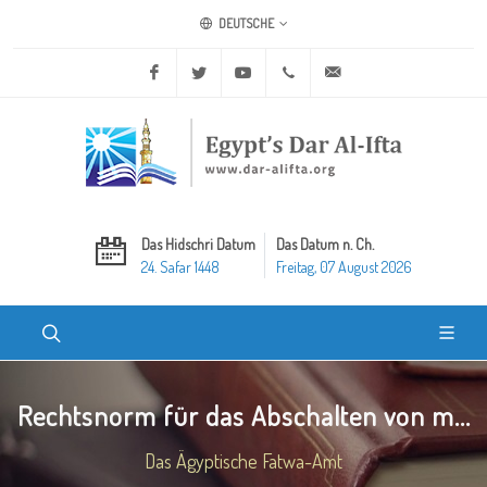
DEUTSCHE
Facebook
Twitter
Youtube
+20 2 25970400
ask@dar-alifta.org
Das Hidschri Datum
Das Datum n. Ch.
24. Safar 1448
Freitag, 07 August 2026
Rechtsnorm für das Abschalten von m...
Das Ägyptische Fatwa-Amt