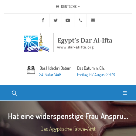
DEUTSCHE
Facebook
Twitter
Youtube
+20 2 25970400
ask@dar-alifta.org
Das Hidschri Datum
Das Datum n. Ch.
24. Safar 1448
Freitag, 07 August 2026
Hat eine widerspenstige Frau Anspru...
Das Ägyptische Fatwa-Amt