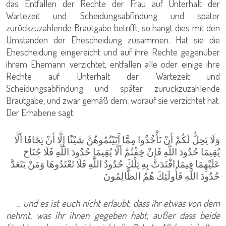
das Entfallen der Rechte der Frau auf Unterhalt der
Wartezeit und Scheidungsabfindung und später
zurückzuzahlende Brautgabe betrifft, so hängt dies mit den
Umständen der Ehescheidung zusammen. Hat sie die
Ehescheidung eingereicht und auf ihre Rechte gegenüber
ihrem Ehemann verzichtet, entfallen alle oder einige ihre
Rechte auf Unterhalt der Wartezeit und
Scheidungsabfindung und später zurückzuzahlende
Brautgabe, und zwar gemäß dem, worauf sie verzichtet hat.
Der Erhabene sagt:
وَلَا يَحِلُّ لَكُمْ أَنْ تَأْخُذُوا مِمَّا آَتَيْتُمُوهُنَّ شَيْئًا إِلَّا أَنْ يَخَافَا أَلَّا
يُقِيمَا حُدُودَ اللَّهِ فَإِنْ خِفْتُمْ أَلَّا يُقِيمَا حُدُودَ اللَّهِ فَلَا جُنَاحَ
عَلَيْهِمَا فِيمَا افْتَدَتْ بِهِ تِلْكَ حُدُودُ اللَّهِ فَلَا تَعْتَدُوهَا وَمَنْ يَتَعَدَّ
حُدُودَ اللَّهِ فَأُولَئِكَ هُمُ الظَّالِمُونَ
...
und es ist euch nicht erlaubt, dass ihr etwas von dem
nehmt, was ihr ihnen gegeben habt, außer dass beide