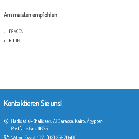
Am meisten empfohlen
FRAGEN
RITUELL
Kontaktieren Sie uns!
Hadiqat al-Khalideen, Al Darassa, Kairo, Ägypten
Postfach Box 11675
Within Egypt:
107
|
(02) 25970400