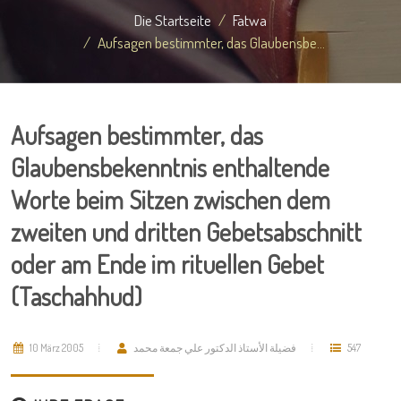
Die Startseite
Fatwa
Aufsagen bestimmter, das Glaubensbe...
Aufsagen bestimmter, das
Glaubensbekenntnis enthaltende
Worte beim Sitzen zwischen dem
zweiten und dritten Gebetsabschnitt
oder am Ende im rituellen Gebet
(Taschahhud)
10 März 2005
فضيلة الأستاذ الدكتور علي جمعة محمد
547