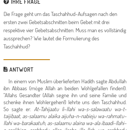
IHRE FRAGE
Die Frage geht um das Taschahhud-Aufsagen nach den
ersten zwei Gebetsabschnitten beim Gebet mit drei
respektive vier Gebetsabschnitten: Muss man es vollständig
aussprechen? Wie lautet die Formulierung des
Taschahhud?
ANTWORT
In einem von Muslim überlieferten Hadith sagte Abdullah
ibn Abbaas (möge Allah an beiden Wohlgefallen finden!):
"Allahs Gesandter (Allah segne ihn und seine Familie und
schenke ihnen Wohlergehen!) lehrte uns den Taschahhud.
So sagte er:
At-Tahijaatu li-llahi wa-s-salawaatu wa-t-
taijibaat, as-salaamu alaika aijuha-n-nabieju wa-rahmatu-
llahi wa-barakaatuh, as-salaamu alaina wa-ala ibaadi-llahi-
s-saalihien, aschhadu allaa ilaaha illa-llah, wa aschhadu