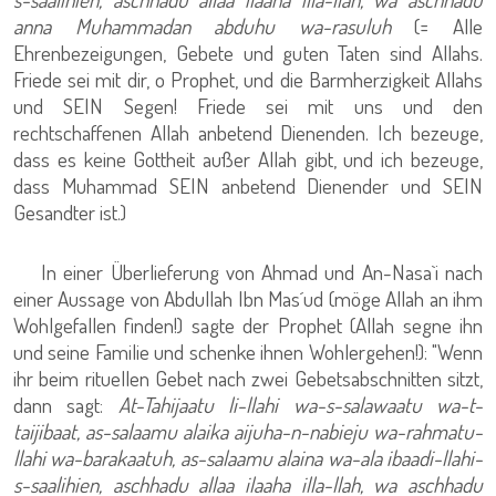
anna Muhammadan abduhu wa-rasuluh
(= Alle
Ehrenbezeigungen, Gebete und guten Taten sind Allahs.
Friede sei mit dir, o Prophet, und die Barmherzigkeit Allahs
und SEIN Segen! Friede sei mit uns und den
rechtschaffenen Allah anbetend Dienenden. Ich bezeuge,
dass es keine Gottheit außer Allah gibt, und ich bezeuge,
dass Muhammad SEIN anbetend Dienender und SEIN
Gesandter ist.)
In einer Überlieferung von Ahmad und An-Nasa`i nach
einer Aussage von Abdullah Ibn Mas´ud (möge Allah an ihm
Wohlgefallen finden!) sagte der Prophet (Allah segne ihn
und seine Familie und schenke ihnen Wohlergehen!): "Wenn
ihr beim rituellen Gebet nach zwei Gebetsabschnitten sitzt,
dann sagt:
At-Tahijaatu li-llahi wa-s-salawaatu wa-t-
taijibaat, as-salaamu alaika aijuha-n-nabieju wa-rahmatu-
llahi wa-barakaatuh, as-salaamu alaina wa-ala ibaadi-llahi-
s-saalihien, aschhadu allaa ilaaha illa-llah, wa aschhadu