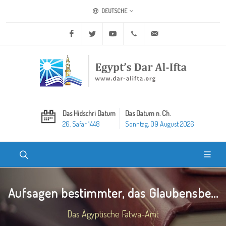
DEUTSCHE
Facebook
Twitter
Youtube
+20 2 25970400
ask@dar-alifta.org
Das Hidschri Datum
Das Datum n. Ch.
26. Safar 1448
Sonntag, 09 August 2026
Aufsagen bestimmter, das Glaubensbe...
Das Ägyptische Fatwa-Amt