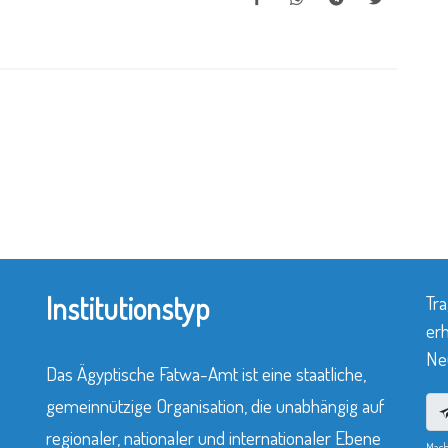
Institutionstyp
Tra
erh
Neu
Das Ägyptische Fatwa-Amt ist eine staatliche,
gemeinnützige Organisation, die unabhängig auf
regionaler, nationaler und internationaler Ebene
Mach