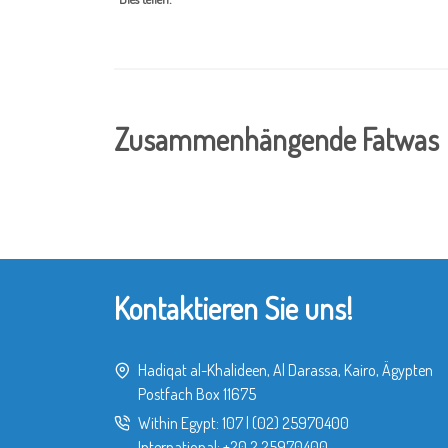
Zusammenhängende Fatwas
Kontaktieren Sie uns!
Hadiqat al-Khalideen, Al Darassa, Kairo, Ägypten
Postfach Box 11675
Within Egypt:
107
|
(02) 25970400
International:
+20 2 25970400