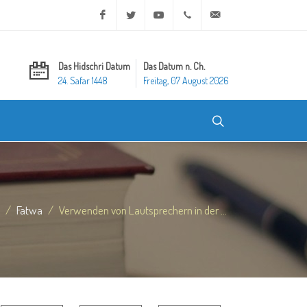
Facebook
Twitter
Youtube
+20 2 25970400
ask@dar-alifta.org
Das Hidschri Datum
Das Datum n. Ch.
24. Safar 1448
Freitag, 07 August 2026
Fatwa
Verwenden von Lautsprechern in der ...