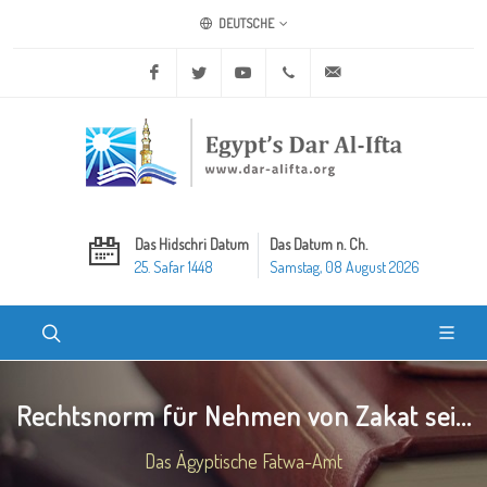
DEUTSCHE
Facebook
Twitter
Youtube
+20 2 25970400
ask@dar-alifta.org
Das Hidschri Datum
Das Datum n. Ch.
25. Safar 1448
Samstag, 08 August 2026
Rechtsnorm für Nehmen von Zakat sei...
Das Ägyptische Fatwa-Amt