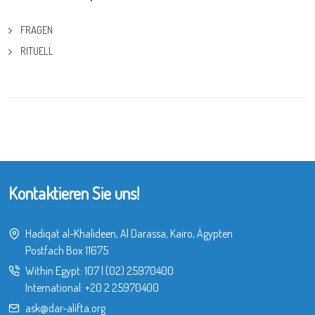
FRAGEN
RITUELL
Kontaktieren Sie uns!
Hadiqat al-Khalideen, Al Darassa, Kairo, Ägypten
Postfach Box 11675
Within Egypt:
107
|
(02) 25970400
International:
+20 2 25970400
ask@dar-alifta.org