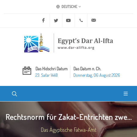
DEUTSCHE
Facebook
Twitter
Youtube
+20 2 25970400
ask@dar-alifta.org
Das Hidschri Datum
Das Datum n. Ch.
23. Safar 1448
Donnerstag, 06 August 2026
Rechtsnorm für Zakat-Entrichten zwe...
Das Ägyptische Fatwa-Amt