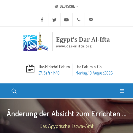
DEUTSCHE
Facebook
Twitter
Youtube
+20 2 25970400
ask@dar-alifta.org
Das Hidschri Datum
Das Datum n. Ch.
27. Safar 1448
Montag, 10 August 2026
Änderung der Absicht zum Errichten ...
Das Ägyptische Fatwa-Amt