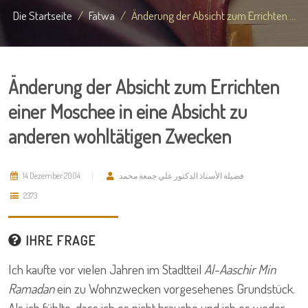
Die Startseite
Fatwa
Änderung der Absicht zum Errichten ...
Änderung der Absicht zum Errichten
einer Moschee in eine Absicht zu
anderen wohltätigen Zwecken
14 Dezember 2004
فضيلة الأستاذ الدكتور علي جمعة محمد
2373
IHRE FRAGE
Ich kaufte vor vielen Jahren im Stadtteil
Al-Aaschir Min
Ramadan
ein zu Wohnzwecken vorgesehenes Grundstück.
Als ich fühlte, dass ich es nicht brauche und ich es weder