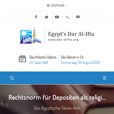
DEUTSCHE
Facebook
Twitter
Youtube
+20 2 25970400
ask@dar-alifta.org
Das Hidschri Datum
Das Datum n. Ch.
23. Safar 1448
Donnerstag, 06 August 2026
Rechtsnorm für Depositen als religi...
Das Ägyptische Fatwa-Amt