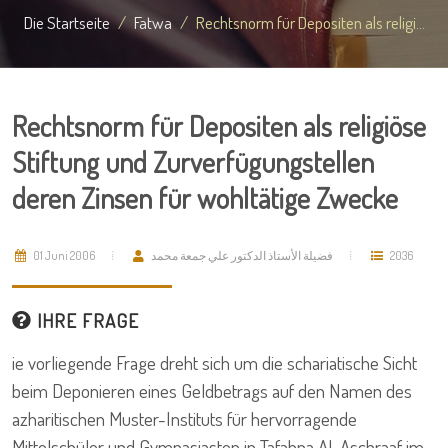
Die Startseite
Fatwa
Rechtsnorm für Depositen als religi...
Rechtsnorm für Depositen als religiöse
Stiftung und Zurverfügungstellen
deren Zinsen für wohltätige Zwecke
01 Juni 2006
فضيلة الأستاذ الدكتور علي جمعة محمد
2036
IHRE FRAGE
ie vorliegende Frage dreht sich um die schariatische Sicht
beim Deponieren eines Geldbetrags auf den Namen des
azharitischen Muster-Instituts für hervorragende
Mittelschüler und Gymnasiasten in Tafahna Al-Aschraaf im