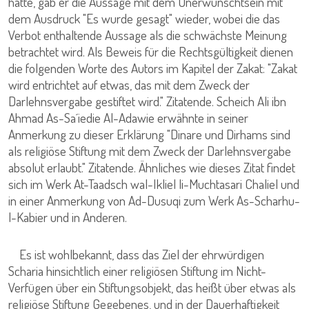
hatte, gab er die Aussage mit dem Unerwünschtsein mit
dem Ausdruck "Es wurde gesagt" wieder, wobei die das
Verbot enthaltende Aussage als die schwächste Meinung
betrachtet wird. Als Beweis für die Rechtsgültigkeit dienen
die folgenden Worte des Autors im Kapitel der Zakat: "Zakat
wird entrichtet auf etwas, das mit dem Zweck der
Darlehnsvergabe gestiftet wird." Zitatende. Scheich Ali ibn
Ahmad As-Sa´iedie Al-Adawie erwähnte in seiner
Anmerkung zu dieser Erklärung "Dinare und Dirhams sind
als religiöse Stiftung mit dem Zweck der Darlehnsvergabe
absolut erlaubt." Zitatende. Ähnliches wie dieses Zitat findet
sich im Werk At-Taadsch wal-Ikliel li-Muchtasari Chaliel und
in einer Anmerkung von Ad-Dusuqi zum Werk As-Scharhu-
l-Kabier und in Anderen.
Es ist wohlbekannt, dass das Ziel der ehrwürdigen
Scharia hinsichtlich einer religiösen Stiftung im Nicht-
Verfügen über ein Stiftungsobjekt, das heißt über etwas als
religiöse Stiftung Gegebenes, und in der Dauerhaftigkeit