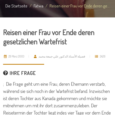
Die Startseite
Fatwa
Reisen einer Frau vor Ende deren ge...
Reisen einer Frau vor Ende deren
gesetzlichen Wartefrist
29 März 2003
فضيلة الأستاذ الدكتور علي جمعة محمد
2426
IHRE FRAGE
; Die Frage geht um eine Frau, deren Ehemann verstarb,
während sie sich noch in der Wartefrist befand. Inzwischen
ist deren Tochter aus Kanada gekommen und möchte sie
mitnehmen um mit ihr dort zusammenzuleben. Der
Reisetermin der Tochter liegt indes vier Tage vor dem Ende