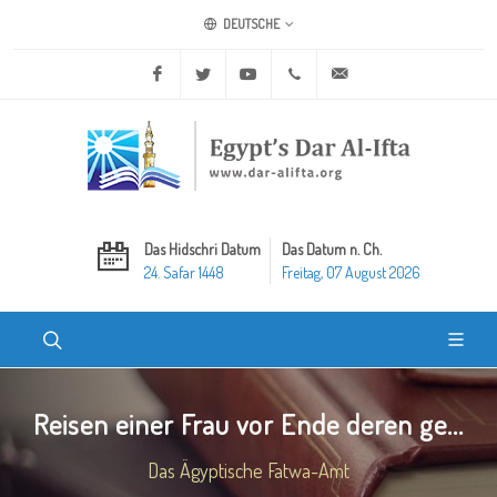
DEUTSCHE
Facebook
Twitter
Youtube
+20 2 25970400
ask@dar-alifta.org
Das Hidschri Datum
Das Datum n. Ch.
24. Safar 1448
Freitag, 07 August 2026
Reisen einer Frau vor Ende deren ge...
Das Ägyptische Fatwa-Amt