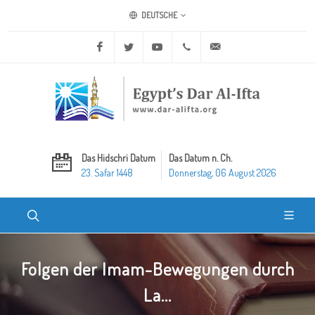
DEUTSCHE
Facebook
Twitter
Youtube
+20 2 25970400
ask@dar-alifta.org
Das Hidschri Datum
Das Datum n. Ch.
23. Safar 1448
Donnerstag, 06 August 2026
Folgen der Imam-Bewegungen durch
La...