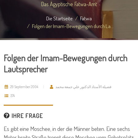
Das Ägyptische Fatwa-Amt
Die Startseite
Fatwa
Folgen der Imam-Bewegungen durch La...
Folgen der Imam-Bewegungen durch
Lautsprecher
29 September 2004
فضيلة الأستاذ الدكتور علي جمعة محمد
574
IHRE FRAGE
Es gibt eine Moschee, in der die Männer beten. Eine sechs
Meter breite Straße trennt diese Moschee vom Gebetsplatz