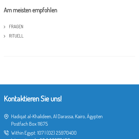
Am meisten empfohlen
FRAGEN
RITUELL
Kontaktieren Sie uns!
Hadiqat al-Khalideen, Al Darassa, Kairo, Ägypten
Postfach Box 11675
Within Egypt:
107
|
(02) 25970400