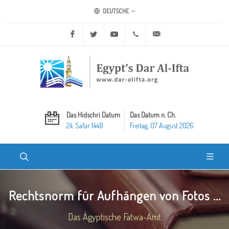
DEUTSCHE
Facebook
Twitter
Youtube
+20 2 25970400
ask@dar-alifta.org
Das Hidschri Datum
Das Datum n. Ch.
24. Safar 1448
Freitag, 07 August 2026
Rechtsnorm für Aufhängen von Fotos ...
Das Ägyptische Fatwa-Amt