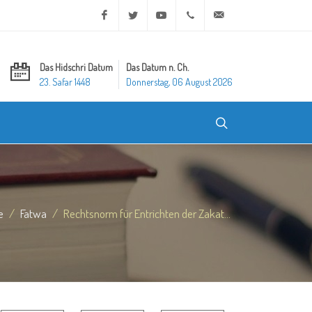
Facebook
Twitter
Youtube
+20 2 25970400
ask@dar-alifta.org
Das Hidschri Datum
Das Datum n. Ch.
23. Safar 1448
Donnerstag, 06 August 2026
e
Fatwa
Rechtsnorm für Entrichten der Zakat...