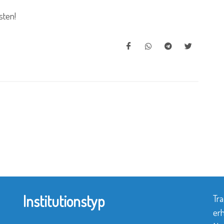
ten!
Institutionstyp
Tra
erh