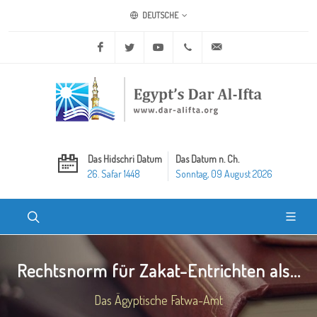
DEUTSCHE
Facebook
Twitter
Youtube
+20 2 25970400
ask@dar-alifta.org
Das Hidschri Datum
Das Datum n. Ch.
26. Safar 1448
Sonntag, 09 August 2026
Rechtsnorm für Zakat-Entrichten als...
Das Ägyptische Fatwa-Amt