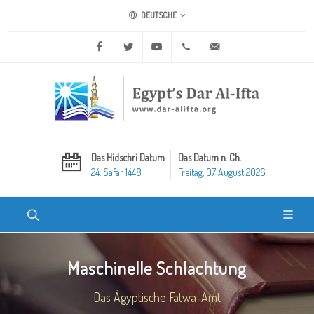
DEUTSCHE
Facebook
Twitter
Youtube
+20 2 25970400
ask@dar-alifta.org
Das Hidschri Datum
Das Datum n. Ch.
24. Safar 1448
Freitag, 07 August 2026
Maschinelle Schlachtung
Das Ägyptische Fatwa-Amt