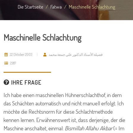
Die Startseite
Fatwa
Maschinelle Schlachtung
Maschinelle Schlachtung
22 Oktober 2003
فضيلة الأستاذ الدكتور علي جمعة محمد
2387
IHRE FRAGE
Ich habe einen maschinellen Hühnerschlachthof, in dem
das Schächten automatisch und nicht manuell erfolgt. Ich
möchte die Rechtsnorm für diese Schlachtmethode
kennen lernen. Erwähnenswert ist, dass derjenige, der die
Maschine anschaltet, einmal:
Bismillah Allahu Akbar
(= Im