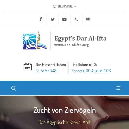
DEUTSCHE
Facebook
Twitter
Youtube
+20 2 25970400
ask@dar-alifta.org
Das Hidschri Datum
Das Datum n. Ch.
25. Safar 1448
Sonntag, 09 August 2026
Zucht von Ziervögeln
Das Ägyptische Fatwa-Amt