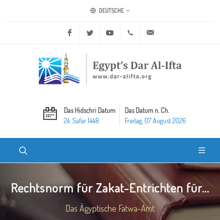
DEUTSCHE
Facebook
Twitter
Youtube
+20 2 25970400
ask@dar-alifta.org
Das Hidschri Datum
Das Datum n. Ch.
24. Safar 1448
Freitag, 07 August 2026
Rechtsnorm für Zakat-Entrichten für...
Das Ägyptische Fatwa-Amt