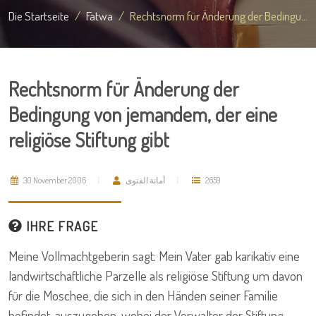
Die Startseite
Fatwa
Rechtsnorm für Änderung der Bedingu...
Rechtsnorm für Änderung der
Bedingung von jemandem, der eine
religiöse Stiftung gibt
30 November 2006
أمانة الفتوى
2659
IHRE FRAGE
Meine Vollmachtgeberin sagt: Mein Vater gab karikativ eine
landwirtschaftliche Parzelle als religiöse Stiftung um davon
für die Moschee, die sich in den Händen seiner Familie
befindet, auszugeben, wobei der Verwalter der Stiftung –