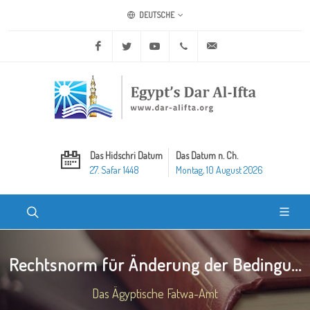
DEUTSCHE
Facebook
Twitter
Youtube
+20 2 25970400
ask@dar-alifta.org
Das Hidschri Datum
Das Datum n. Ch.
27. Safar 1448
Montag, 10 August 2026
Rechtsnorm für Änderung der Bedingu...
Das Ägyptische Fatwa-Amt