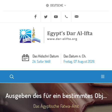
DEUTSCHE
Facebook
Twitter
Youtube
+20 2 25970400
ask@dar-alifta.org
Das Hidschri Datum
Das Datum n. Ch.
24. Safar 1448
Freitag, 07 August 2026
Ausgeben des für ein bestimmtes Obj...
Das Ägyptische Fatwa-Amt