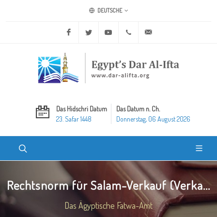
DEUTSCHE
Facebook
Twitter
Youtube
+20 2 25970400
ask@dar-alifta.org
Das Hidschri Datum
Das Datum n. Ch.
23. Safar 1448
Donnerstag, 06 August 2026
Rechtsnorm für Salam-Verkauf (Verka...
Das Ägyptische Fatwa-Amt