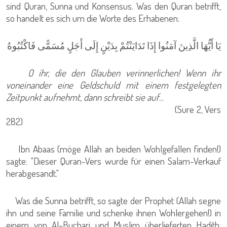
sind Quran, Sunna und Konsensus. Was den Quran betrifft,
so handelt es sich um die Worte des Erhabenen:
يَا أَيُّهَا الَّذِينَ آمَنُوا إِذَا تَدَايَنْتُمْ بِدَيْنٍ إِلَى أَجَلٍ مُسَمًّى فَاكْتُبُوهُ
O ihr, die den Glauben verinnerlichen! Wenn ihr
voneinander eine Geldschuld mit einem festgelegten
Zeitpunkt aufnehmt, dann schreibt sie auf
...
(Sure 2, Vers
282)
Ibn Abaas (möge Allah an beiden Wohlgefallen finden!)
sagte: "Dieser Quran-Vers wurde für einen Salam-Verkauf
herabgesandt."
Was die Sunna betrifft, so sagte der Prophet (Allah segne
ihn und seine Familie und schenke ihnen Wohlergehen!) in
einem von Al-Buchari und Muslim überlieferten Hadith: