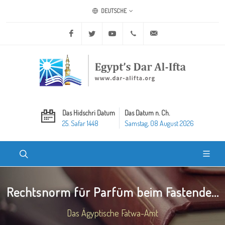
DEUTSCHE
Facebook
Twitter
Youtube
+20 2 25970400
ask@dar-alifta.org
Das Hidschri Datum
Das Datum n. Ch.
25. Safar 1448
Samstag, 08 August 2026
Rechtsnorm für Parfüm beim Fastende...
Das Ägyptische Fatwa-Amt