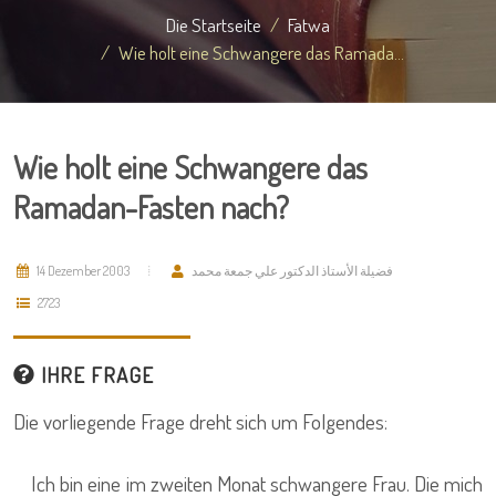
Die Startseite
Fatwa
Wie holt eine Schwangere das Ramada...
Wie holt eine Schwangere das
Ramadan-Fasten nach?
14 Dezember 2003
فضيلة الأستاذ الدكتور علي جمعة محمد
2723
IHRE FRAGE
Die vorliegende Frage dreht sich um Folgendes:
Ich bin eine im zweiten Monat schwangere Frau. Die mich