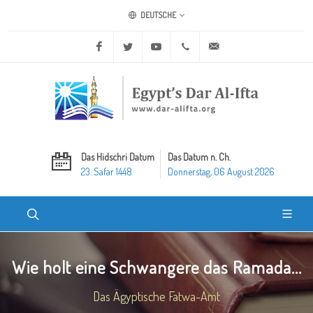
DEUTSCHE
Facebook
Twitter
Youtube
+20 2 25970400
ask@dar-alifta.org
Das Hidschri Datum
Das Datum n. Ch.
23. Safar 1448
Donnerstag, 06 August 2026
Wie holt eine Schwangere das Ramada...
Das Ägyptische Fatwa-Amt